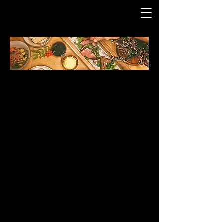
Se vår hjemmeside
www.kjokkenkroken.no
for mer
informasjon og
kontakt Marcus, vår kjøkkensjef
Han hjelper dere gjerne!
Hemsedalsvegen 2980, 3560 Hemsedal. tel
+46 32 05
99 66
. E-mail:
post@kjokkenkroken.no
.