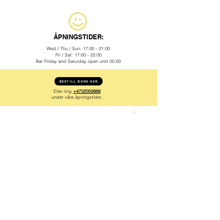
ÅPNINGSTIDER:
​MmM
Wed / Thu / Sun: 17:00 - 21:00
Fri / Sat: 17:00 - 22:00
Bar Friday and Saturday open until 00:00
BESTILL BORD HER
Eller ring
+4732059966
under våre åpningstider.
KJØP HER
CATERING
Vi tilbyr matopplevelser for både store
og små grupper.
Maten leveres ferdig med kjærlighet, alt
den trenger er litt varme!
MENU
KONTAK OSS
Kroken Hemsedal AS
Hemsedalsvegen 2980