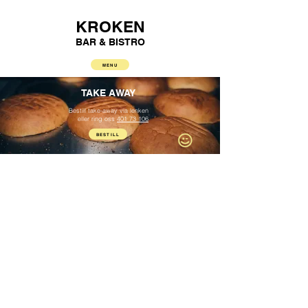
KROKEN
BAR & BISTRO
MENU
TAKE AWAY
Bestill take-away via lenken
eller ring oss
401 73 106
BESTILL